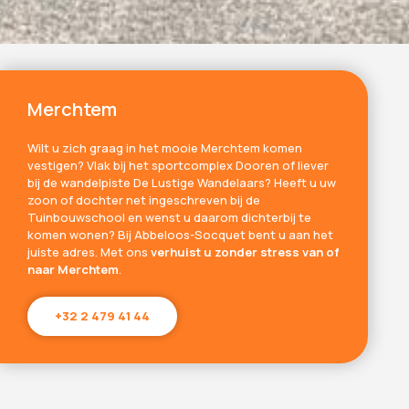
Merchtem
Wilt u zich graag in het mooie Merchtem komen
vestigen? Vlak bij het sportcomplex Dooren of liever
bij de wandelpiste De Lustige Wandelaars? Heeft u uw
zoon of dochter net ingeschreven bij de
Tuinbouwschool en wenst u daarom dichterbij te
komen wonen? Bij Abbeloos-Socquet bent u aan het
juiste adres. Met ons
verhuist u zonder stress van of
naar Merchtem
.
+32 2 479 41 44