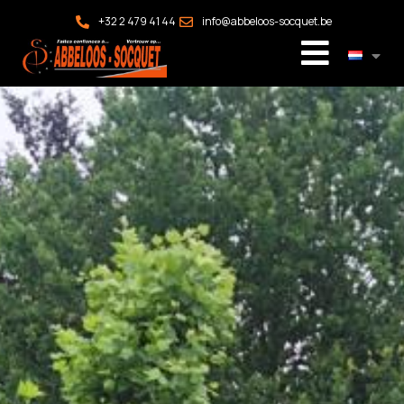
+32 2 479 41 44
info@abbeloos-socquet.be