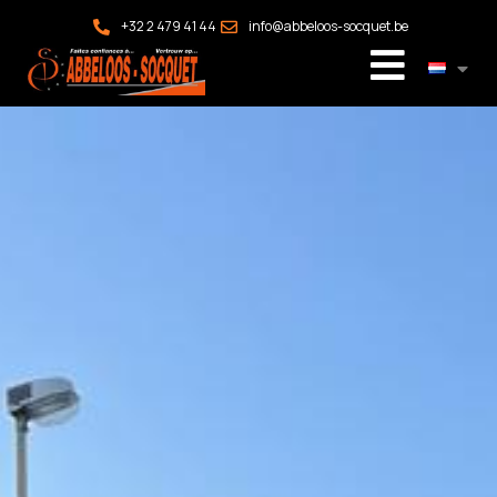
+32 2 479 41 44
info@abbeloos-socquet.be