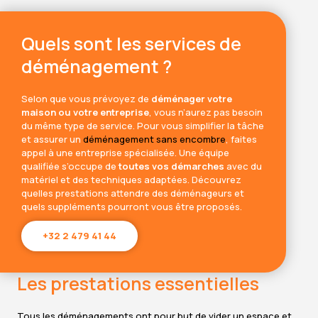
Quels sont les services de
déménagement ?
Selon que vous prévoyez de
déménager votre
maison ou votre entreprise
, vous n’aurez pas besoin
du même type de service. Pour vous simplifier la tâche
et assurer un
déménagement sans encombre
, faites
appel à une entreprise spécialisée. Une équipe
qualifiée s’occupe de
toutes vos démarches
avec du
matériel et des techniques adaptées. Découvrez
quelles prestations attendre des déménageurs et
quels suppléments pourront vous être proposés.
+32 2 479 41 44
Les prestations essentielles
Tous les déménagements ont pour but de vider un espace et