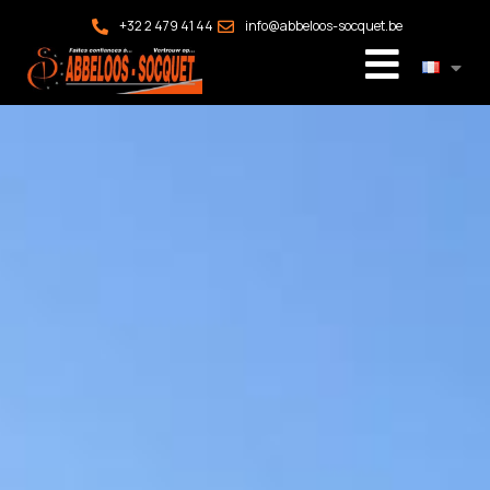
+32 2 479 41 44
info@abbeloos-socquet.be