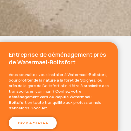
Entreprise de déménagement près
de Watermael-Boitsfort
Vous souhaitez vous installer à Watermael-Boitsfort,
pour profiter de la nature à la forêt de Soignes, ou
près de la gare de Boitsfort afin d’être à proximité des
transports en commun ? Confiez votre
déménagement vers ou depuis Watermael-
Boitsfort
en toute tranquillité aux professionnels
d’Abbeloos-Socquet.
+32 2 479 41 44