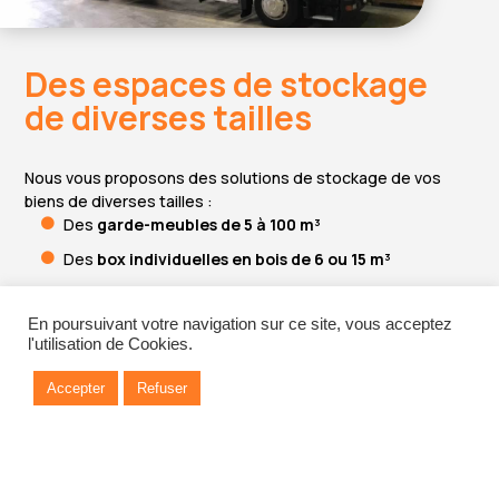
Des espaces de stockage
de diverses tailles
Nous vous proposons des solutions de stockage de vos
biens de diverses tailles :
Des
garde-meubles de 5 à 100 m³
Des
box individuelles en bois de 6 ou 15 m³
Des
conteneurs de 30 ou 50 m³
que nous chargeons
directement sur place
En poursuivant votre navigation sur ce site, vous acceptez
l'utilisation de Cookies.
Notez que nous prenons en charge l’emballage de vos biens
ainsi que l’entreposage de ceux-ci. Nos services de garde-
Accepter
Refuser
meubles sont destinés
exclusivement aux personnes
faisant appel à nos services de déménagement
.