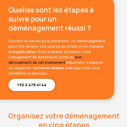
Quelles sont les étapes à
suivre pour un
déménagement réussi ?
Ce n’est un secret pour personne : un déménagement
peut vite devenir une source de stress si l’on manque
d’organisation
. Pour préparer au mieux votre
changement de domicile et veiller au
bon
déroulement de cet événement
important, il importe
de respecter
certaines étapes clés
que nous vous
détaillons ci-dessous.
+32 2 479 41 44
Organisez votre déménagement
en cinq étapes