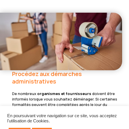
Procédez aux démarches
administratives
De nombreux
organismes et fournisseurs
doivent être
informés lorsque vous souhaitez déménager. Si certaines
formalités peuvent être complétées après le jour du
déménagement, d’autres peuvent en revanche être
réalisées
bien avant le jour J
. Par exemple : prévenir vos
En poursuivant votre navigation sur ce site, vous acceptez
fournisseurs d’eau, d’électricité, de gaz, d’internet et de
l'utilisation de Cookies.
téléphonie, ainsi que tous les organismes officiels avec qui