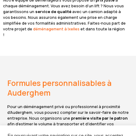
chaque déménagement. Vous avez besoin d’un lift ? Nous vous
garantissons un
service de qualité
avec un camion adapté à
vos besoins. Nous assurons également une prise en charge
simplifiée de vos formalités administratives. Faites-nous part de
votre projet de
déménagement à Ixelles
et dans toute la région
!
Formules personnalisables à
Auderghem
Pour un déménagement privé ou professionnel à proximité
d’Auderghem, vous pouvez compter sur le savoir-faire de notre
entreprise. Nous organisons une
première visite par le patron
afin d’estimer le volume à transporter et d’identifier vos
besoins : lift, types d’emballages nécessaires, choix du
véhicule, etc. Le jour J, nos déménageurs expérimentés
En poursuivant votre navigation sur ce site, vous acceptez