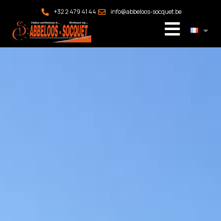
+32 2 479 41 44
info@abbeloos-socquet.be