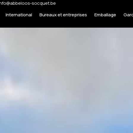
info@abbeloos-socquet.be
International
Bureaux et entreprises
Emballage
Gar