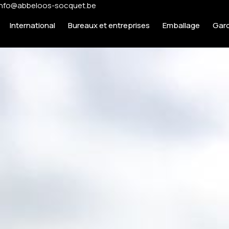
info@abbeloos-socquet.be
International
Bureaux et entreprises
Emballage
Gar