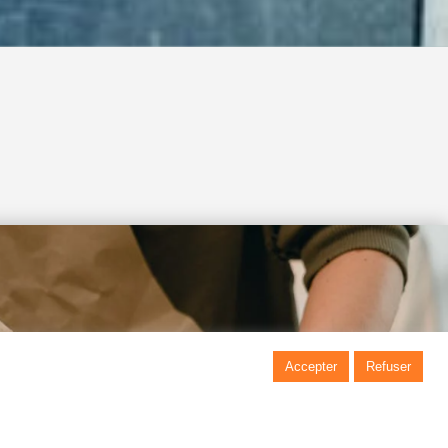
2026 © Abbeloos Socquet
Designed by
Bluetime
–
BlueBook
rt
Mentions légales
|
Politique de
confidentialité
|
Politique des
bert
cookies
re
Accepter
Refuser