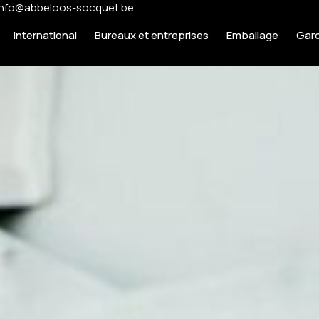
info@abbeloos-socquet.be
International
Bureaux et entreprises
Emballage
Gar