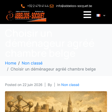
+32 2 479 41 44
info@abbeloos-socquet.be
Choisir un
déménageur agréé
chambre belge
Home
Non classé
Choisir un déménageur agréé chambre belge
Posted on
22 juin 2026
By
In
Non classé