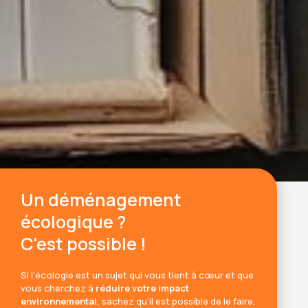
Un déménagement
écologique ?
C'est possible !
Si l’écologie est un sujet qui vous tient à cœur et que
vous cherchez à
réduire votre impact
environnemental
, sachez qu’il est possible de le faire,