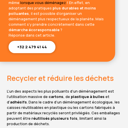
même
lorsque vous déménagez
! En effet, en
adoptant des pratiques
plus durables et moins
polluantes
, il est possible d’organiser un
déménagement plus respectueux de la planète. Mais
comment s’y prendre concrètement dans cette
démarche écoresponsable
?
Réponse dans cet article.
+32 2 479 41 44
Recycler et réduire les déchets
L’un des aspects les plus polluants d’un déménagement est
l’utilisation massive de
cartons
, de
plastique à bulles
et
d’
adhésifs
. Dans le cadre d’un déménagement écologique, les
caisses réutilisables en plastique ou les cartons fabriqués à
partir de matériaux recyclés seront privilégiés. Ces emballages
peuvent être
réutilisés plusieurs fois
, limitant ainsi la
production de déchets.