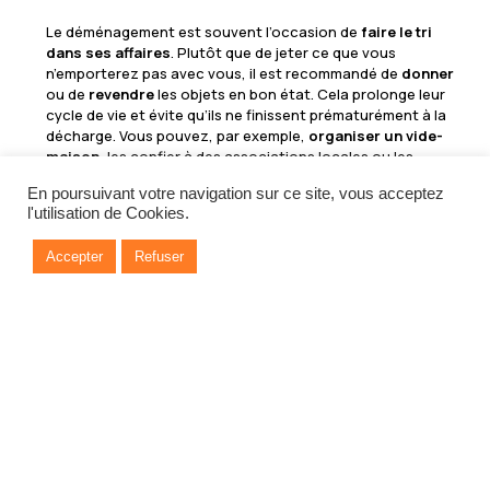
Le déménagement est souvent l’occasion de
faire le tri
dans ses affaires
. Plutôt que de jeter ce que vous
n’emporterez pas avec vous, il est recommandé de
donner
ou de
revendre
les objets en bon état. Cela prolonge leur
cycle de vie et évite qu’ils ne finissent prématurément à la
décharge. Vous pouvez, par exemple,
organiser un vide-
maison
, les confier à des associations locales ou les
proposer sur des plateformes de dons ou de vente de
En poursuivant votre navigation sur ce site, vous acceptez
seconde main.
l'utilisation de Cookies.
Choisir un déménageur éco-
responsable
Accepter
Refuser
Vous pouvez également faire appel à une
entreprise de
déménagement
qui partage vos valeurs
environnementales. De nombreuses sociétés adoptent des
pratiques durables
, telles que l’utilisation de camions à
faibles émissions, la réduction des déchets et l’engagement
envers le recyclage. Assurez-vous de vérifier les
certifications écologiques
et les politiques de durabilité
des déménageurs que vous contactez.