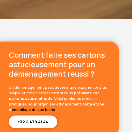
Comment faire ses cartons
astucieusement pour un
déménagement réussi ?
Un déménagement peut devenir une expérience plus
simple et moins stressante si vous
préparez vos
cartons avec méthode
. Voici quelques conseils
pratiques pour organiser efficacement cette étape
d’
emballage de vos biens
.
+32 2 479 41 44