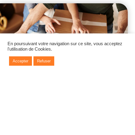
En poursuivant votre navigation sur ce site, vous acceptez
l'utilisation de Cookies.
Accepter
Refuser
Étiquetez soigneusement vos
cartons
Une fois vos cartons remplis, prenez le temps de les étiqueter
avant de les fermer. Indiquez leur contenu et
précisez la pièce
de destination
. Ajoutez la mention «
Fragile
» si nécessaire
pour éviter tout incident pendant le transport. Un étiquetage
clair facilitera grandement votre installation.